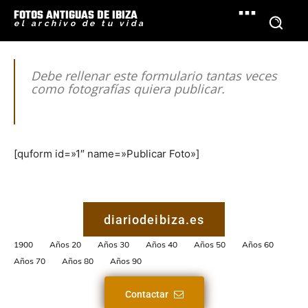
FOTOS ANTIGUAS DE IBIZA
el archivo de tu vida
Debe rellenar este formulario tantas veces
como fotografías quiera publicar.
[quform id=»1″ name=»Publicar Foto»]
diariodeibiza.es
1900
Años 20
Años 30
Años 40
Años 50
Años 60
Años 70
Años 80
Años 90
Contactar