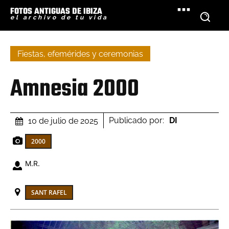
FOTOS ANTIGUAS DE IBIZA
el archivo de tu vida
Fiestas, efemérides y ceremonias
Amnesia 2000
Publicado por:
DI
10 de julio de 2025
2000
M.R.
SANT RAFEL