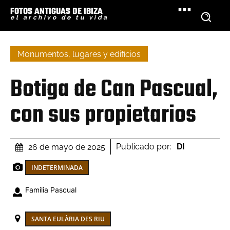
FOTOS ANTIGUAS DE IBIZA
el archivo de tu vida
Monumentos, lugares y edificios
Botiga de Can Pascual,
con sus propietarios
Publicado por:
DI
26 de mayo de 2025
INDETERMINADA
Familia Pascual
SANTA EULÀRIA DES RIU