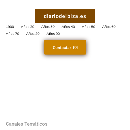
diariodeibiza.es
1900
Años 20
Años 30
Años 40
Años 50
Años 60
Años 70
Años 80
Años 90
Contactar
Canales Temáticos