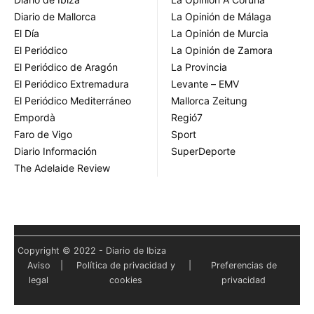
Diario de Mallorca
La Opinión de Málaga
El Día
La Opinión de Murcia
El Periódico
La Opinión de Zamora
El Periódico de Aragón
La Provincia
El Periódico Extremadura
Levante – EMV
El Periódico Mediterráneo
Mallorca Zeitung
Empordà
Regió7
Faro de Vigo
Sport
Diario Información
SuperDeporte
The Adelaide Review
Copyright © 2022 - Diario de Ibiza
Aviso
|
Política de privacidad y
|
Preferencias de
legal
cookies
privacidad