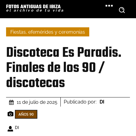
FOTOS ANTIGUAS DE IBIZA
el archivo de tu vida
Fiestas, efemérides y ceremonias
Discoteca Es Paradis.
Finales de los 90 /
discotecas
Publicado por:
DI
11 de julio de 2025
AÑOS 90
DI