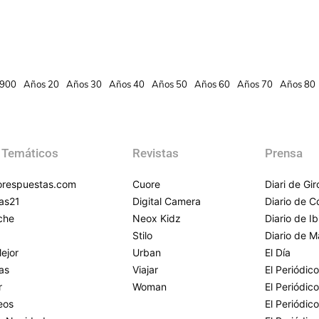
900
Años 20
Años 30
Años 40
Años 50
Años 60
Años 70
Años 80
 Temáticos
Revistas
Prensa
respuestas.com
Cuore
Diari de Gi
as21
Digital Camera
Diario de 
che
Neox Kidz
Diario de Ib
Stilo
Diario de M
ejor
Urban
El Día
as
Viajar
El Periódico
r
Woman
El Periódic
eos
El Periódic