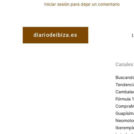
Iniciar sesión para dejar un comentario
diariodeibiza.es
1
Canales
Buscando
Tendenci
Cambala
Fórmula 1
CompraM
Guapísim
Neomoto
Iberempl