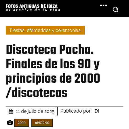
FOTOS ANTIGUAS DE IBIZA
el archivo de tu vida
Fiestas, efemérides y ceremonias
Discoteca Pacha.
Finales de los 90 y
principios de 2000
/discotecas
Publicado por:
DI
11 de julio de 2025
2000
AÑOS 90