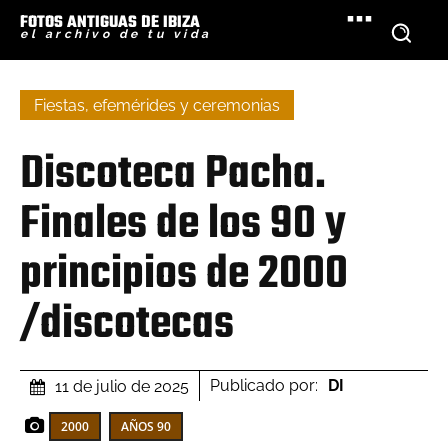
FOTOS ANTIGUAS DE IBIZA
el archivo de tu vida
Fiestas, efemérides y ceremonias
Discoteca Pacha.
Finales de los 90 y
principios de 2000
/discotecas
Publicado por:
DI
11 de julio de 2025
2000
AÑOS 90