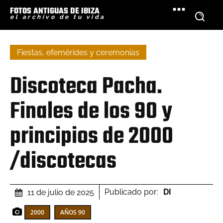
FOTOS ANTIGUAS DE IBIZA
el archivo de tu vida
Fiestas, efemérides y ceremonias
Discoteca Pacha.
Finales de los 90 y
principios de 2000
/discotecas
Publicado por:
DI
11 de julio de 2025
2000
AÑOS 90