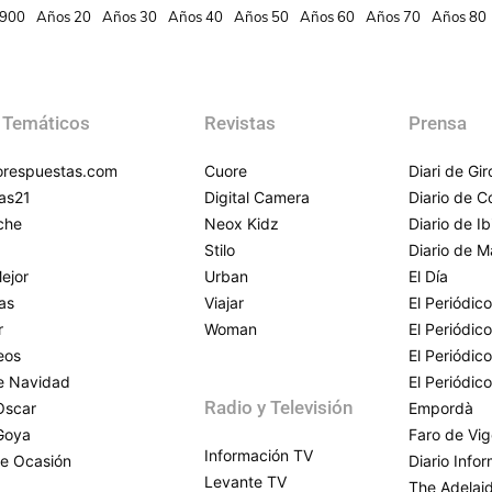
900
Años 20
Años 30
Años 40
Años 50
Años 60
Años 70
Años 80
 Temáticos
Revistas
Prensa
respuestas.com
Cuore
Diari de Gi
as21
Digital Camera
Diario de 
che
Neox Kidz
Diario de Ib
Stilo
Diario de M
ejor
Urban
El Día
as
Viajar
El Periódico
r
Woman
El Periódic
eos
El Periódic
de Navidad
El Periódic
Radio y Televisión
Oscar
Empordà
Goya
Faro de Vi
Información TV
e Ocasión
Diario Info
Levante TV
The Adelai