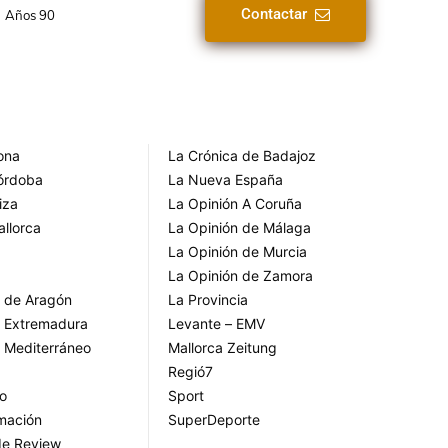
Contactar
Años 90
rona
La Crónica de Badajoz
Córdoba
La Nueva España
iza
La Opinión A Coruña
allorca
La Opinión de Málaga
La Opinión de Murcia
La Opinión de Zamora
o de Aragón
La Provincia
o Extremadura
Levante – EMV
o Mediterráneo
Mallorca Zeitung
Regió7
go
Sport
rmación
SuperDeporte
de Review