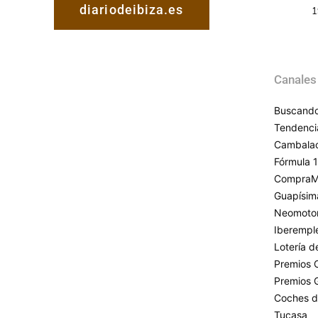
diariodeibiza.es
1
Canales
Buscando
Tendenci
Cambala
Fórmula 1
CompraM
Guapísim
Neomoto
Iberempl
Lotería 
Premios 
Premios 
Coches d
Tucasa