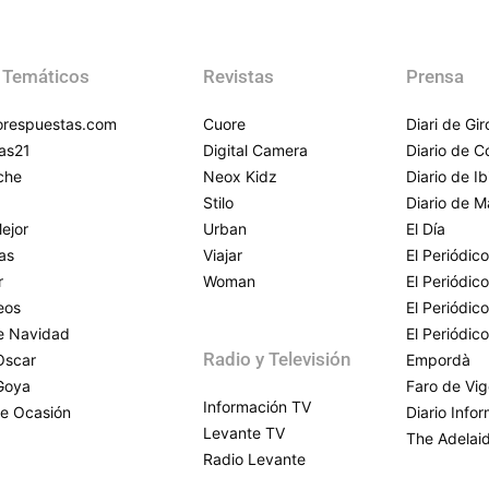
 Temáticos
Revistas
Prensa
respuestas.com
Cuore
Diari de Gi
as21
Digital Camera
Diario de 
che
Neox Kidz
Diario de Ib
Stilo
Diario de M
ejor
Urban
El Día
as
Viajar
El Periódico
r
Woman
El Periódic
eos
El Periódic
de Navidad
El Periódic
Radio y Televisión
Oscar
Empordà
Goya
Faro de Vi
Información TV
e Ocasión
Diario Info
Levante TV
The Adelai
Radio Levante