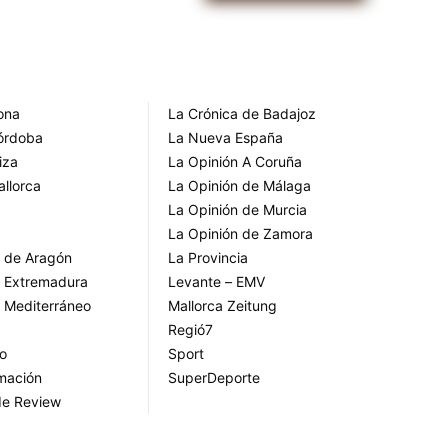
rona
La Crónica de Badajoz
Córdoba
La Nueva España
iza
La Opinión A Coruña
allorca
La Opinión de Málaga
La Opinión de Murcia
La Opinión de Zamora
o de Aragón
La Provincia
o Extremadura
Levante – EMV
o Mediterráneo
Mallorca Zeitung
Regió7
go
Sport
rmación
SuperDeporte
de Review