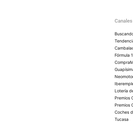
Canales
Buscando
Tendenci
Cambala
Fórmula 1
CompraM
Guapísim
Neomoto
Iberempl
Lotería 
Premios 
Premios 
Coches d
Tucasa