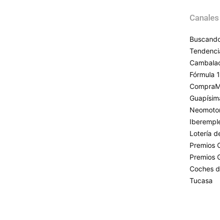
Canales
Buscando
Tendenci
Cambala
Fórmula 1
CompraM
Guapísim
Neomoto
Iberempl
Lotería 
Premios 
Premios 
Coches d
Tucasa