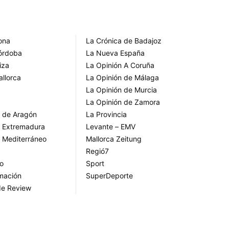
rona
La Crónica de Badajoz
Córdoba
La Nueva España
iza
La Opinión A Coruña
allorca
La Opinión de Málaga
La Opinión de Murcia
La Opinión de Zamora
o de Aragón
La Provincia
o Extremadura
Levante – EMV
o Mediterráneo
Mallorca Zeitung
Regió7
go
Sport
rmación
SuperDeporte
de Review