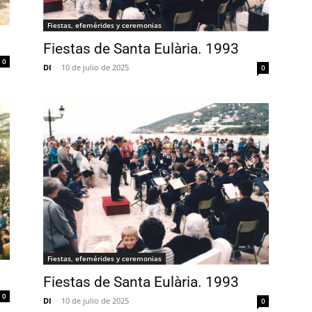
Fiestas, efemérides y ceremonias
Fiestas de Santa Eulària. 1993
0
DI
-
10 de julio de 2025
0
Fiestas, efemérides y ceremonias
Fiestas de Santa Eulària. 1993
0
DI
-
10 de julio de 2025
0