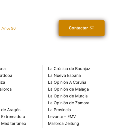
Contactar
Años 90
rona
La Crónica de Badajoz
Córdoba
La Nueva España
iza
La Opinión A Coruña
allorca
La Opinión de Málaga
La Opinión de Murcia
La Opinión de Zamora
o de Aragón
La Provincia
o Extremadura
Levante – EMV
o Mediterráneo
Mallorca Zeitung