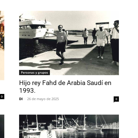
Personas y grupos
Hijo rey Fahd de Arabia Saudí en
1993.
0
DI
-
26 de mayo de 2025
0