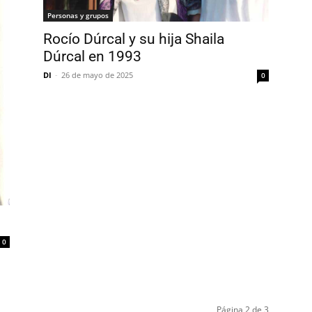
Personas y grupos
Rocío Dúrcal y su hija Shaila
Dúrcal en 1993
DI
-
26 de mayo de 2025
0
0
Página 2 de 3