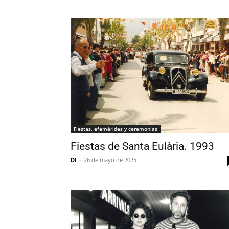
Fiestas, efemérides y ceremonias
Fiestas de Santa Eulària. 1993
DI
-
26 de mayo de 2025