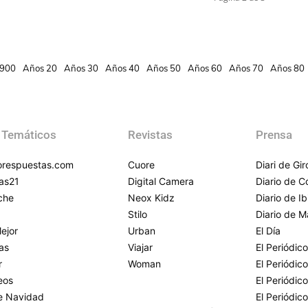
900
Años 20
Años 30
Años 40
Años 50
Años 60
Años 70
Años 80
 Temáticos
Revistas
Prensa
respuestas.com
Cuore
Diari de Gi
as21
Digital Camera
Diario de 
che
Neox Kidz
Diario de Ib
Stilo
Diario de M
ejor
Urban
El Día
as
Viajar
El Periódico
r
Woman
El Periódic
eos
El Periódic
de Navidad
El Periódic