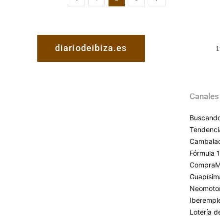
diariodeibiza.es
1
Canales
Buscando
Tendenci
Cambala
Fórmula 1
CompraM
Guapísim
Neomoto
Iberempl
Lotería 