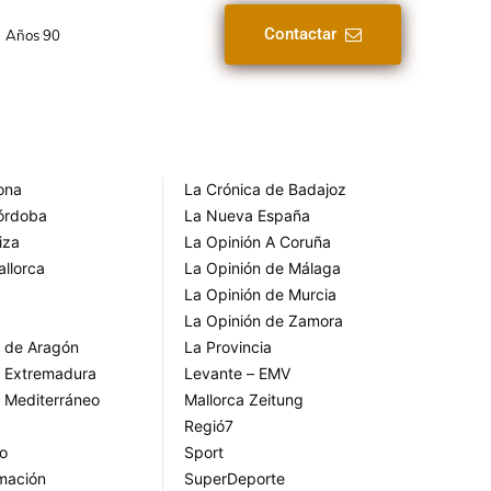
Contactar
Años 90
rona
La Crónica de Badajoz
Córdoba
La Nueva España
iza
La Opinión A Coruña
allorca
La Opinión de Málaga
La Opinión de Murcia
La Opinión de Zamora
o de Aragón
La Provincia
o Extremadura
Levante – EMV
o Mediterráneo
Mallorca Zeitung
Regió7
go
Sport
rmación
SuperDeporte