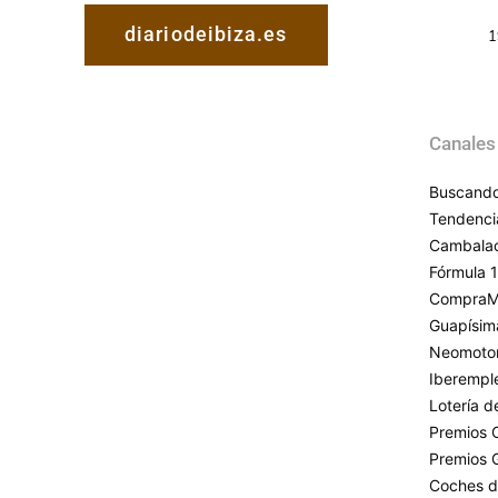
diariodeibiza.es
1
Canales
Buscando
Tendenci
Cambala
Fórmula 1
CompraM
Guapísim
Neomoto
Iberempl
Lotería 
Premios 
Premios 
Coches d