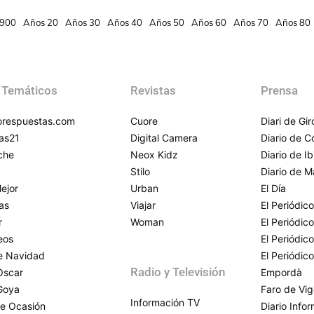
900
Años 20
Años 30
Años 40
Años 50
Años 60
Años 70
Años 80
 Temáticos
Revistas
Prensa
respuestas.com
Cuore
Diari de Gi
as21
Digital Camera
Diario de 
che
Neox Kidz
Diario de Ib
Stilo
Diario de M
ejor
Urban
El Día
as
Viajar
El Periódico
r
Woman
El Periódic
eos
El Periódic
de Navidad
El Periódic
Radio y Televisión
Oscar
Empordà
Goya
Faro de Vi
Información TV
e Ocasión
Diario Info