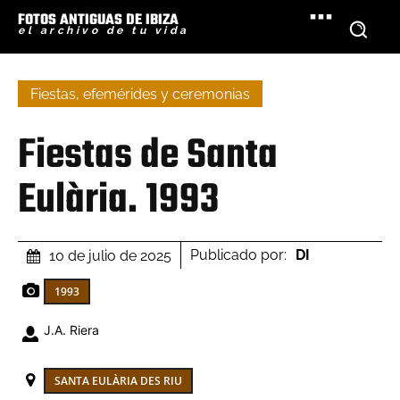
FOTOS ANTIGUAS DE IBIZA
el archivo de tu vida
Fiestas, efemérides y ceremonias
Fiestas de Santa
Eulària. 1993
Publicado por:
DI
10 de julio de 2025
1993
J.A. Riera
SANTA EULÀRIA DES RIU