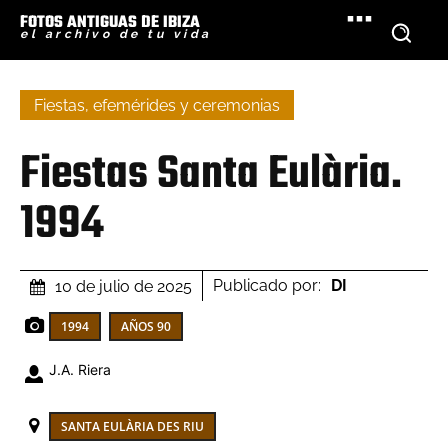
FOTOS ANTIGUAS DE IBIZA
el archivo de tu vida
Fiestas, efemérides y ceremonias
Fiestas Santa Eulària.
1994
Publicado por:
DI
10 de julio de 2025
1994
AÑOS 90
J.A. Riera
SANTA EULÀRIA DES RIU