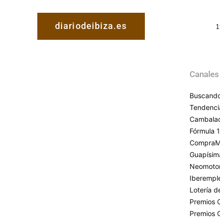
diariodeibiza.es
1
Canales
Buscando
Tendenci
Cambala
Fórmula 1
CompraM
Guapísim
Neomoto
Iberempl
Lotería 
Premios 
Premios 