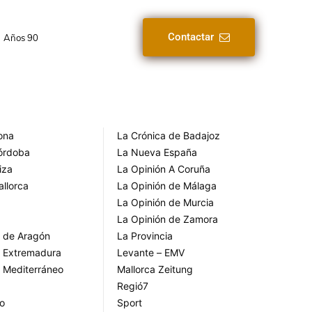
Contactar
Años 90
rona
La Crónica de Badajoz
Córdoba
La Nueva España
iza
La Opinión A Coruña
allorca
La Opinión de Málaga
La Opinión de Murcia
La Opinión de Zamora
o de Aragón
La Provincia
o Extremadura
Levante – EMV
o Mediterráneo
Mallorca Zeitung
Regió7
go
Sport