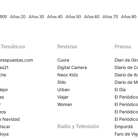
900
Años 20
Años 30
Años 40
Años 50
Años 60
Años 70
Años 80
 Temáticos
Revistas
Prensa
respuestas.com
Cuore
Diari de Gi
as21
Digital Camera
Diario de 
che
Neox Kidz
Diario de Ib
Stilo
Diario de M
ejor
Urban
El Día
as
Viajar
El Periódico
r
Woman
El Periódic
eos
El Periódic
de Navidad
El Periódic
Radio y Televisión
Oscar
Empordà
Goya
Faro de Vi