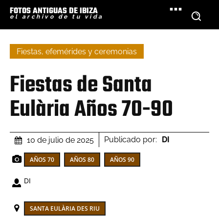
FOTOS ANTIGUAS DE IBIZA
el archivo de tu vida
Fiestas, efemérides y ceremonias
Fiestas de Santa
Eulària Años 70-90
Publicado por:
DI
10 de julio de 2025
AÑOS 70
AÑOS 80
AÑOS 90
DI
SANTA EULÀRIA DES RIU