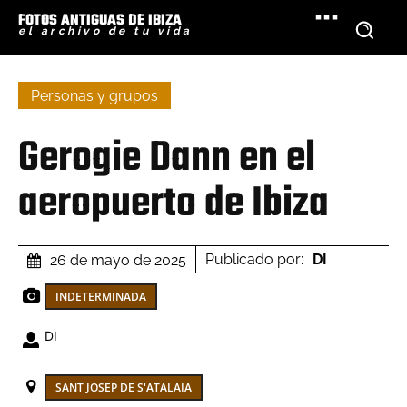
FOTOS ANTIGUAS DE IBIZA
el archivo de tu vida
Personas y grupos
Gerogie Dann en el
aeropuerto de Ibiza
Publicado por:
DI
26 de mayo de 2025
INDETERMINADA
DI
SANT JOSEP DE S'ATALAIA