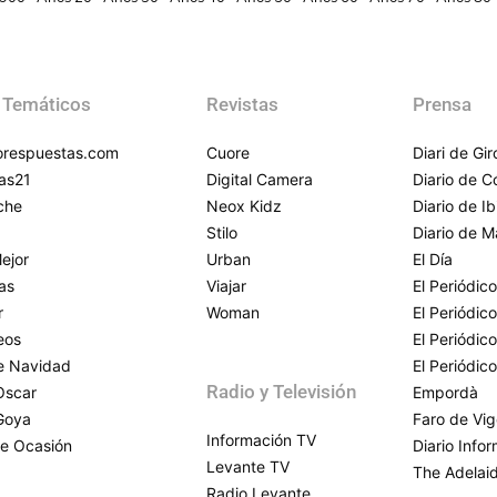
 Temáticos
Revistas
Prensa
respuestas.com
Cuore
Diari de Gi
as21
Digital Camera
Diario de 
che
Neox Kidz
Diario de Ib
Stilo
Diario de M
ejor
Urban
El Día
as
Viajar
El Periódico
r
Woman
El Periódic
eos
El Periódic
de Navidad
El Periódic
Radio y Televisión
Oscar
Empordà
Goya
Faro de Vi
Información TV
e Ocasión
Diario Info
Levante TV
The Adelai
Radio Levante