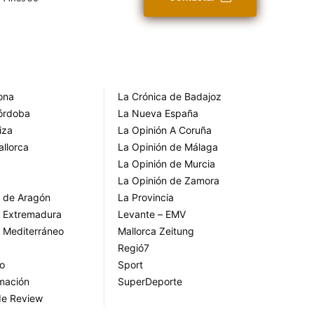
rona
La Crónica de Badajoz
Córdoba
La Nueva España
iza
La Opinión A Coruña
allorca
La Opinión de Málaga
La Opinión de Murcia
La Opinión de Zamora
o de Aragón
La Provincia
o Extremadura
Levante – EMV
o Mediterráneo
Mallorca Zeitung
Regió7
go
Sport
rmación
SuperDeporte
de Review