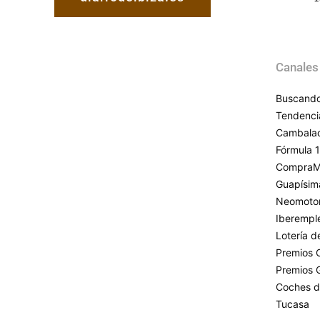
Canales
Buscando
Tendenci
Cambala
Fórmula 1
CompraM
Guapísim
Neomoto
Iberempl
Lotería 
Premios 
Premios 
Coches d
Tucasa