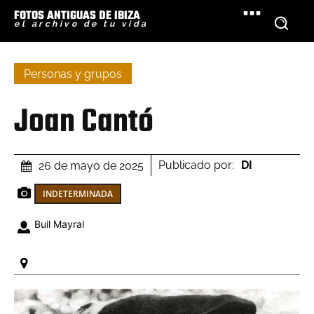
FOTOS ANTIGUAS DE IBIZA
el archivo de tu vida
Personas y grupos
Joan Cantó
Publicado por:
DI
26 de mayo de 2025
INDETERMINADA
Buil Mayral