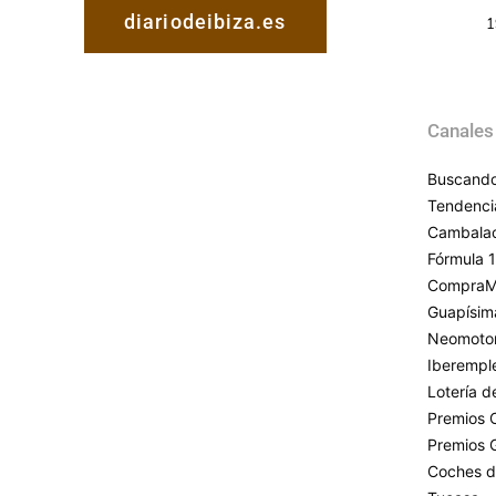
diariodeibiza.es
1
Canales
Buscando
Tendenci
Cambala
Fórmula 1
CompraM
Guapísim
Neomoto
Iberempl
Lotería 
Premios 
Premios 
Coches d