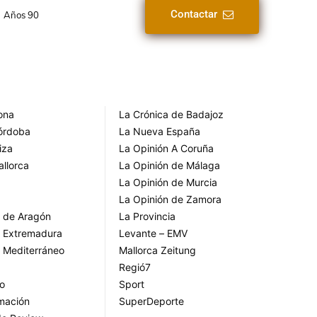
Contactar
Años 90
rona
La Crónica de Badajoz
Córdoba
La Nueva España
iza
La Opinión A Coruña
allorca
La Opinión de Málaga
La Opinión de Murcia
La Opinión de Zamora
o de Aragón
La Provincia
o Extremadura
Levante – EMV
o Mediterráneo
Mallorca Zeitung
Regió7
go
Sport
rmación
SuperDeporte