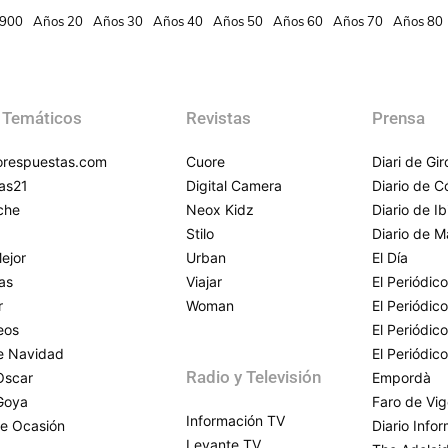
900
Años 20
Años 30
Años 40
Años 50
Años 60
Años 70
Años 80
 Temáticos
Revistas
Prensa
respuestas.com
Cuore
Diari de Gi
as21
Digital Camera
Diario de 
che
Neox Kidz
Diario de Ib
Stilo
Diario de M
ejor
Urban
El Día
as
Viajar
El Periódico
r
Woman
El Periódic
eos
El Periódic
de Navidad
El Periódic
Radio y Televisión
Oscar
Empordà
Goya
Faro de Vi
Información TV
e Ocasión
Diario Info
Levante TV