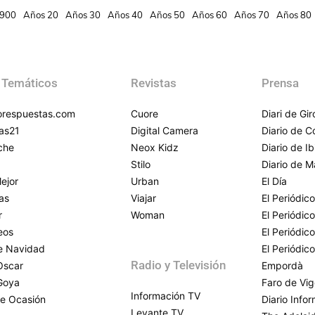
900
Años 20
Años 30
Años 40
Años 50
Años 60
Años 70
Años 80
 Temáticos
Revistas
Prensa
respuestas.com
Cuore
Diari de Gi
as21
Digital Camera
Diario de 
che
Neox Kidz
Diario de Ib
Stilo
Diario de M
ejor
Urban
El Día
as
Viajar
El Periódico
r
Woman
El Periódic
eos
El Periódic
de Navidad
El Periódic
Radio y Televisión
Oscar
Empordà
Goya
Faro de Vi
Información TV
e Ocasión
Diario Info
Levante TV