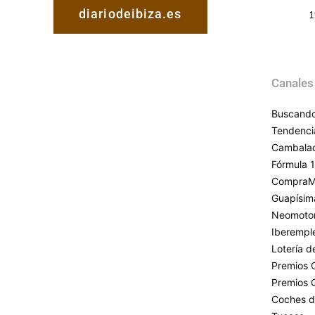
diariodeibiza.es
1
Canales
Buscando
Tendenci
Cambala
Fórmula 1
CompraM
Guapísim
Neomoto
Iberempl
Lotería 
Premios 
Premios 
Coches d