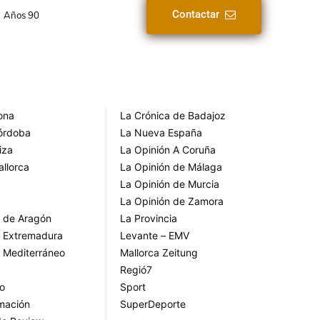
Contactar
Años 90
rona
La Crónica de Badajoz
Córdoba
La Nueva España
iza
La Opinión A Coruña
allorca
La Opinión de Málaga
La Opinión de Murcia
La Opinión de Zamora
o de Aragón
La Provincia
o Extremadura
Levante – EMV
o Mediterráneo
Mallorca Zeitung
Regió7
go
Sport
rmación
SuperDeporte