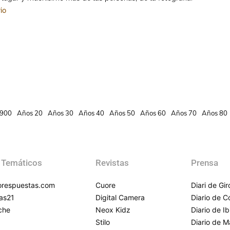
io
900
Años 20
Años 30
Años 40
Años 50
Años 60
Años 70
Años 80
 Temáticos
Revistas
Prensa
respuestas.com
Cuore
Diari de Gi
as21
Digital Camera
Diario de 
che
Neox Kidz
Diario de Ib
Stilo
Diario de M