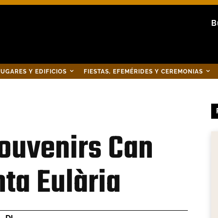
B
UGARES Y EDIFICIOS
FIESTAS, EFEMÉRIDES Y CEREMONIAS
souvenirs Can
ta Eulària