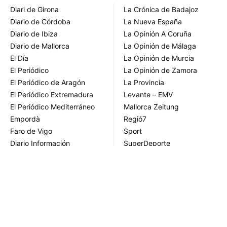
Diari de Girona
La Crónica de Badajoz
Diario de Córdoba
La Nueva España
Diario de Ibiza
La Opinión A Coruña
Diario de Mallorca
La Opinión de Málaga
El Día
La Opinión de Murcia
El Periódico
La Opinión de Zamora
El Periódico de Aragón
La Provincia
El Periódico Extremadura
Levante – EMV
El Periódico Mediterráneo
Mallorca Zeitung
Empordà
Regió7
Faro de Vigo
Sport
Diario Información
SuperDeporte
The Adelaide Review
Copyright © 2022 - Diario de Ibiza
Aviso
|
Política de privacidad y
|
Preferencias de