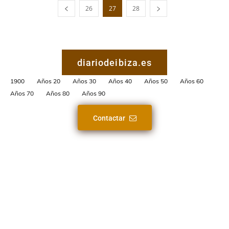
26
27
28
diariodeibiza.es
1900
Años 20
Años 30
Años 40
Años 50
Años 60
Años 70
Años 80
Años 90
Contactar