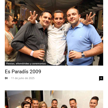
Fiestas, efemérides y ceremonias
Es Paradís 2009
DI
-
11 de julio de 2025
0