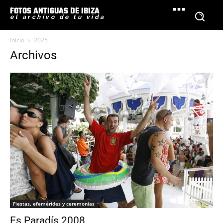
FOTOS ANTIGUAS DE IBIZA
el archivo de tu vida
Inicio
2025
Archivos
Fiestas, efemérides y ceremonias
Es Paradís 2008