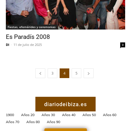
Fiestas, efemérides y ceremonias
Es Paradís 2008
DI
-
11 de julio de 2025
0
3
4
5
diariodeibiza.es
1900
Años 20
Años 30
Años 40
Años 50
Años 60
Años 70
Años 80
Años 90