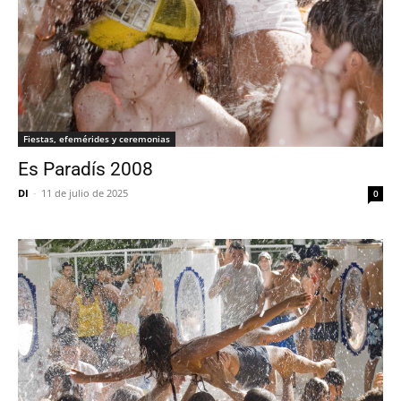
Fiestas, efemérides y ceremonias
Es Paradís 2008
DI
-
11 de julio de 2025
0