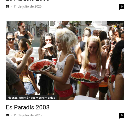
DI
-
11 de julio de 2025
0
Fiestas, efemérides y ceremonias
Es Paradís 2008
DI
-
11 de julio de 2025
0