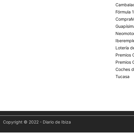
Cambala
Fórmula 1
CompraM
Guapísim
Neomoto
Iberempl
Lotería 
Premios 
Premios 
Coches d
Tucasa
Copyright © 2022 - Diario de Ibiza