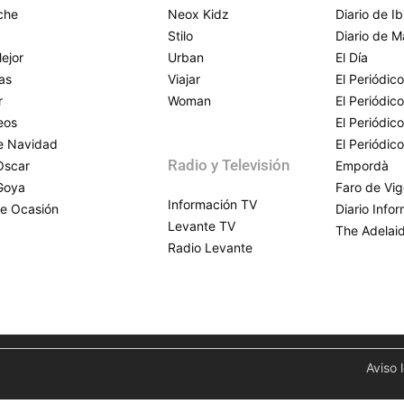
che
Neox Kidz
Diario de Ib
Stilo
Diario de M
ejor
Urban
El Día
as
Viajar
El Periódico
r
Woman
El Periódic
eos
El Periódic
de Navidad
El Periódic
Radio y Televisión
Oscar
Empordà
Goya
Faro de Vi
Información TV
e Ocasión
Diario Info
Levante TV
The Adelai
Radio Levante
Aviso 