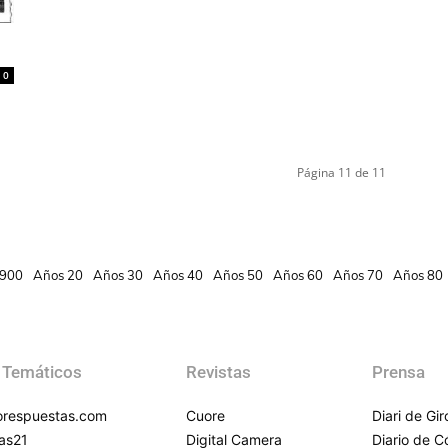
0
Página 11 de 11
900
Años 20
Años 30
Años 40
Años 50
Años 60
Años 70
Años 80
 Temáticos
Revistas
Prensa
respuestas.com
Cuore
Diari de Gi
as21
Digital Camera
Diario de 