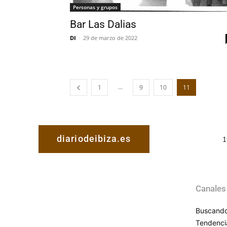
Personas y grupos
Bar Las Dalias
DI
-
29 de marzo de 2022
...
1
9
10
11
diariodeibiza.es
1
Canales
Buscando
Tendenci