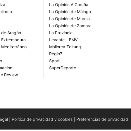
iza
La Opinión A Coruña
allorca
La Opinión de Málaga
La Opinión de Murcia
La Opinión de Zamora
o de Aragón
La Provincia
o Extremadura
Levante – EMV
o Mediterráneo
Mallorca Zeitung
Regió7
go
Sport
rmación
SuperDeporte
de Review
legal
|
Política de privacidad y cookies
|
Preferencias de privacidad