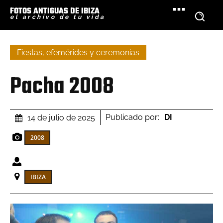
FOTOS ANTIGUAS DE IBIZA
el archivo de tu vida
Fiestas, efemérides y ceremonias
Pacha 2008
Publicado por:
DI
14 de julio de 2025
2008
IBIZA