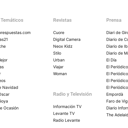
 Temáticos
Revistas
Prensa
respuestas.com
Cuore
Diari de Gi
as21
Digital Camera
Diario de 
che
Neox Kidz
Diario de Ib
Stilo
Diario de M
ejor
Urban
El Día
as
Viajar
El Periódico
r
Woman
El Periódic
eos
El Periódic
de Navidad
El Periódic
Radio y Televisión
Oscar
Empordà
Goya
Faro de Vi
Información TV
e Ocasión
Diario Info
Levante TV
The Adelai
Radio Levante