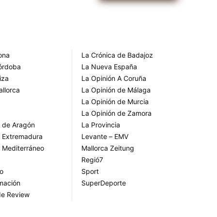
rona
La Crónica de Badajoz
Córdoba
La Nueva España
iza
La Opinión A Coruña
allorca
La Opinión de Málaga
La Opinión de Murcia
La Opinión de Zamora
o de Aragón
La Provincia
o Extremadura
Levante – EMV
o Mediterráneo
Mallorca Zeitung
Regió7
go
Sport
rmación
SuperDeporte
de Review