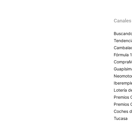
Canales
Buscando
Tendenci
Cambala
Fórmula 1
CompraM
Guapísim
Neomoto
Iberempl
Lotería 
Premios 
Premios 
Coches d
Tucasa