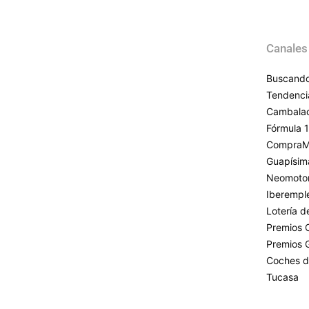
Canales
Buscando
Tendenci
Cambala
Fórmula 1
CompraM
Guapísim
Neomoto
Iberempl
Lotería 
Premios 
Premios 
Coches d
Tucasa