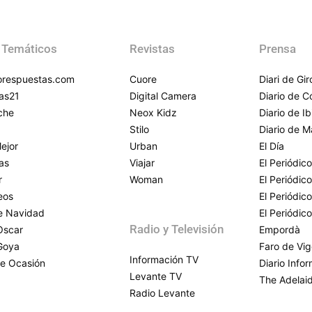
 Temáticos
Revistas
Prensa
respuestas.com
Cuore
Diari de Gi
as21
Digital Camera
Diario de 
che
Neox Kidz
Diario de Ib
Stilo
Diario de M
ejor
Urban
El Día
as
Viajar
El Periódico
r
Woman
El Periódic
eos
El Periódic
de Navidad
El Periódic
Radio y Televisión
Oscar
Empordà
Goya
Faro de Vi
Información TV
e Ocasión
Diario Info
Levante TV
The Adelai
Radio Levante