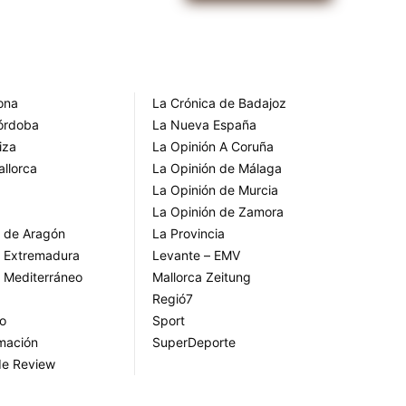
rona
La Crónica de Badajoz
Córdoba
La Nueva España
iza
La Opinión A Coruña
allorca
La Opinión de Málaga
La Opinión de Murcia
La Opinión de Zamora
o de Aragón
La Provincia
o Extremadura
Levante – EMV
o Mediterráneo
Mallorca Zeitung
Regió7
go
Sport
rmación
SuperDeporte
de Review