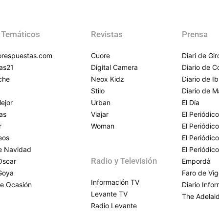
 Temáticos
Revistas
Prensa
respuestas.com
Cuore
Diari de Gi
as21
Digital Camera
Diario de 
che
Neox Kidz
Diario de Ib
Stilo
Diario de M
ejor
Urban
El Día
as
Viajar
El Periódico
r
Woman
El Periódic
eos
El Periódic
de Navidad
El Periódic
Radio y Televisión
Oscar
Empordà
Goya
Faro de Vi
Información TV
e Ocasión
Diario Info
Levante TV
The Adelai
Radio Levante