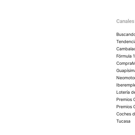
Canales
Buscando
Tendenci
Cambala
Fórmula 1
CompraM
Guapísim
Neomoto
Iberempl
Lotería 
Premios 
Premios 
Coches d
Tucasa