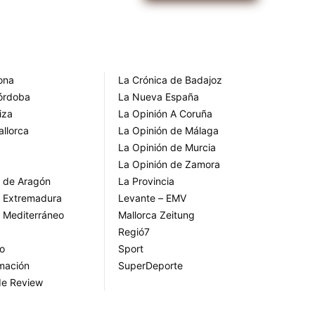
rona
La Crónica de Badajoz
Córdoba
La Nueva España
iza
La Opinión A Coruña
allorca
La Opinión de Málaga
La Opinión de Murcia
La Opinión de Zamora
o de Aragón
La Provincia
o Extremadura
Levante – EMV
o Mediterráneo
Mallorca Zeitung
Regió7
go
Sport
rmación
SuperDeporte
de Review