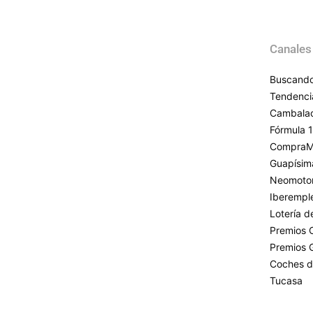
Canales
Buscando
Tendenci
Cambala
Fórmula 1
CompraM
Guapísim
Neomoto
Iberempl
Lotería 
Premios 
Premios 
Coches d
Tucasa