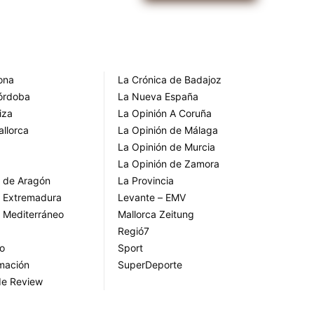
rona
La Crónica de Badajoz
Córdoba
La Nueva España
iza
La Opinión A Coruña
allorca
La Opinión de Málaga
La Opinión de Murcia
La Opinión de Zamora
o de Aragón
La Provincia
o Extremadura
Levante – EMV
o Mediterráneo
Mallorca Zeitung
Regió7
go
Sport
rmación
SuperDeporte
de Review