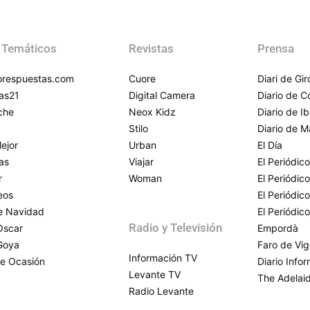
 Temáticos
Revistas
Prensa
respuestas.com
Cuore
Diari de Gi
as21
Digital Camera
Diario de 
che
Neox Kidz
Diario de Ib
Stilo
Diario de M
ejor
Urban
El Día
as
Viajar
El Periódico
r
Woman
El Periódic
eos
El Periódic
de Navidad
El Periódic
Radio y Televisión
Oscar
Empordà
Goya
Faro de Vi
Información TV
e Ocasión
Diario Info
Levante TV
The Adelai
Radio Levante