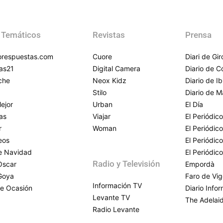
 Temáticos
Revistas
Prensa
respuestas.com
Cuore
Diari de Gi
as21
Digital Camera
Diario de 
che
Neox Kidz
Diario de Ib
Stilo
Diario de M
ejor
Urban
El Día
as
Viajar
El Periódico
r
Woman
El Periódic
eos
El Periódic
de Navidad
El Periódic
Radio y Televisión
Oscar
Empordà
Goya
Faro de Vi
Información TV
e Ocasión
Diario Info
Levante TV
The Adelai
Radio Levante