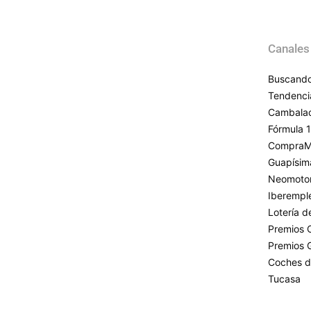
Canales
Buscando
Tendenci
Cambala
Fórmula 1
CompraM
Guapísim
Neomoto
Iberempl
Lotería 
Premios 
Premios 
Coches d
Tucasa