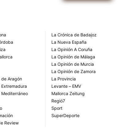
rona
La Crónica de Badajoz
Córdoba
La Nueva España
iza
La Opinión A Coruña
allorca
La Opinión de Málaga
La Opinión de Murcia
La Opinión de Zamora
o de Aragón
La Provincia
o Extremadura
Levante – EMV
o Mediterráneo
Mallorca Zeitung
Regió7
go
Sport
rmación
SuperDeporte
de Review