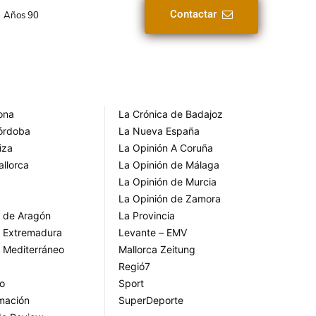
Contactar
Años 90
rona
La Crónica de Badajoz
Córdoba
La Nueva España
iza
La Opinión A Coruña
allorca
La Opinión de Málaga
La Opinión de Murcia
La Opinión de Zamora
o de Aragón
La Provincia
o Extremadura
Levante – EMV
o Mediterráneo
Mallorca Zeitung
Regió7
go
Sport
rmación
SuperDeporte