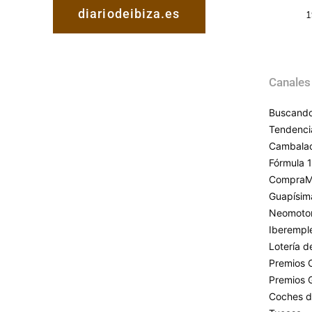
diariodeibiza.es
1
Canales
Buscando
Tendenci
Cambala
Fórmula 1
CompraM
Guapísim
Neomoto
Iberempl
Lotería 
Premios 
Premios 
Coches d