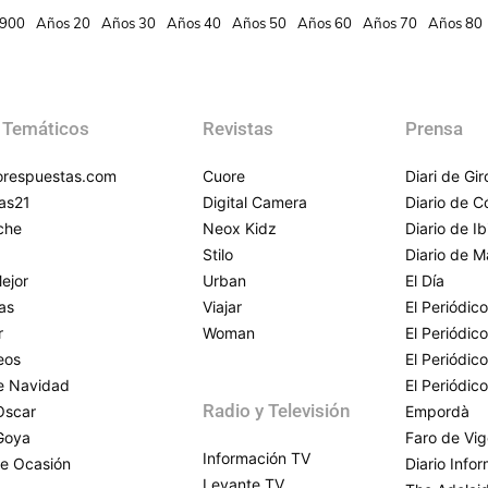
900
Años 20
Años 30
Años 40
Años 50
Años 60
Años 70
Años 80
 Temáticos
Revistas
Prensa
respuestas.com
Cuore
Diari de Gi
as21
Digital Camera
Diario de 
che
Neox Kidz
Diario de Ib
Stilo
Diario de M
ejor
Urban
El Día
as
Viajar
El Periódico
r
Woman
El Periódic
eos
El Periódic
de Navidad
El Periódic
Radio y Televisión
Oscar
Empordà
Goya
Faro de Vi
Información TV
e Ocasión
Diario Info
Levante TV