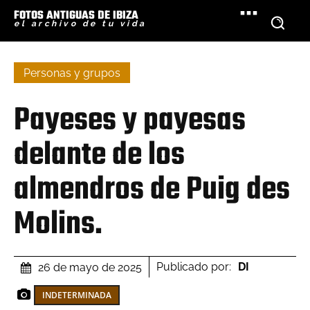
FOTOS ANTIGUAS DE IBIZA
el archivo de tu vida
Personas y grupos
Payeses y payesas
delante de los
almendros de Puig des
Molins.
Publicado por:
DI
26 de mayo de 2025
INDETERMINADA