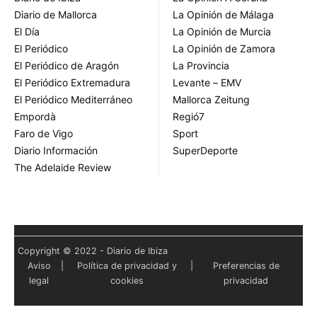
Diario de Mallorca
La Opinión de Málaga
El Día
La Opinión de Murcia
El Periódico
La Opinión de Zamora
El Periódico de Aragón
La Provincia
El Periódico Extremadura
Levante – EMV
El Periódico Mediterráneo
Mallorca Zeitung
Empordà
Regió7
Faro de Vigo
Sport
Diario Información
SuperDeporte
The Adelaide Review
Copyright © 2022 - Diario de Ibiza
Aviso
|
Política de privacidad y
|
Preferencias de
legal
cookies
privacidad