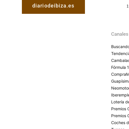
diariodeibiza.es
1
Canales
Buscando
Tendenci
Cambala
Fórmula 1
CompraM
Guapísim
Neomoto
Iberempl
Lotería 
Premios 
Premios 
Coches d