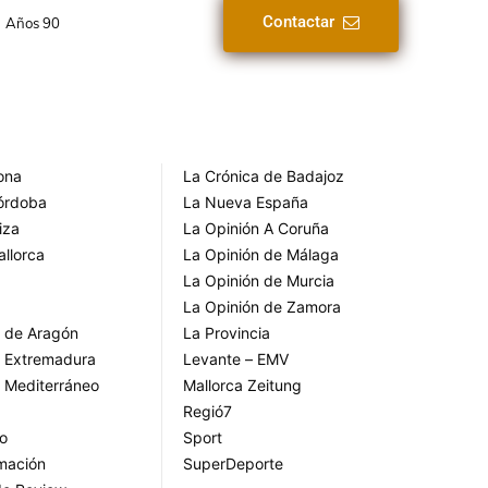
Contactar
Años 90
rona
La Crónica de Badajoz
Córdoba
La Nueva España
iza
La Opinión A Coruña
allorca
La Opinión de Málaga
La Opinión de Murcia
La Opinión de Zamora
o de Aragón
La Provincia
o Extremadura
Levante – EMV
o Mediterráneo
Mallorca Zeitung
Regió7
go
Sport
rmación
SuperDeporte