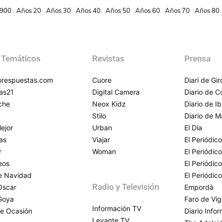
900
Años 20
Años 30
Años 40
Años 50
Años 60
Años 70
Años 80
 Temáticos
Revistas
Prensa
respuestas.com
Cuore
Diari de Gi
as21
Digital Camera
Diario de 
che
Neox Kidz
Diario de Ib
Stilo
Diario de M
ejor
Urban
El Día
as
Viajar
El Periódico
r
Woman
El Periódic
eos
El Periódic
de Navidad
El Periódic
Radio y Televisión
Oscar
Empordà
Goya
Faro de Vi
Información TV
e Ocasión
Diario Info
Levante TV