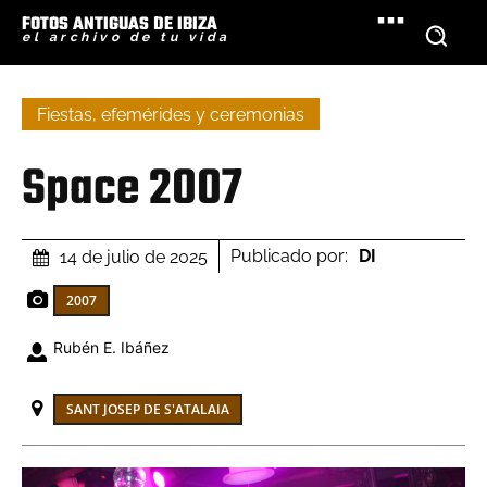
FOTOS ANTIGUAS DE IBIZA
el archivo de tu vida
Fiestas, efemérides y ceremonias
Space 2007
Publicado por:
DI
14 de julio de 2025
2007
Rubén E. Ibáñez
SANT JOSEP DE S'ATALAIA