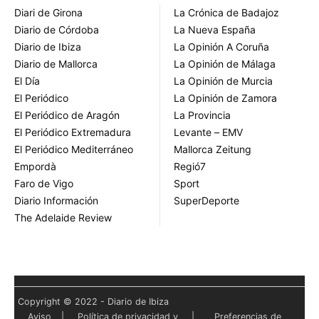
Diari de Girona
La Crónica de Badajoz
Diario de Córdoba
La Nueva España
Diario de Ibiza
La Opinión A Coruña
Diario de Mallorca
La Opinión de Málaga
El Día
La Opinión de Murcia
El Periódico
La Opinión de Zamora
El Periódico de Aragón
La Provincia
El Periódico Extremadura
Levante – EMV
El Periódico Mediterráneo
Mallorca Zeitung
Empordà
Regió7
Faro de Vigo
Sport
Diario Información
SuperDeporte
The Adelaide Review
Copyright © 2022 - Diario de Ibiza
Aviso
|
Política de privacidad y
|
Preferencias de