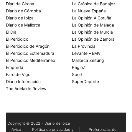
Diari de Girona
La Crónica de Badajoz
Diario de Córdoba
La Nueva España
Diario de Ibiza
La Opinión A Coruña
Diario de Mallorca
La Opinión de Málaga
El Día
La Opinión de Murcia
El Periódico
La Opinión de Zamora
El Periódico de Aragón
La Provincia
El Periódico Extremadura
Levante – EMV
El Periódico Mediterráneo
Mallorca Zeitung
Empordà
Regió7
Faro de Vigo
Sport
Diario Información
SuperDeporte
The Adelaide Review
Copyright © 2022 - Diario de Ibiza
Aviso
|
Política de privacidad y
|
Preferencias de