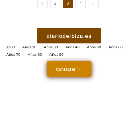
2
3
4
diariodeibiza.es
1900
Años 20
Años 30
Años 40
Años 50
Años 60
Años 70
Años 80
Años 90
Contactar