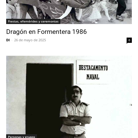
Fiestas, efemérides y ceremonias
Dragón en Formentera 1986
DI
-
26 de mayo de 2025
0
Personas y grupos